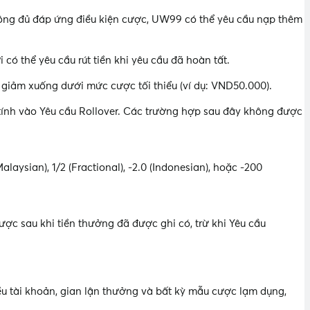
hông đủ đáp ứng điều kiện cược, UW99 có thể yêu cầu nạp thêm
i có thể yêu cầu rút tiền khi yêu cầu đã hoàn tất.
 giảm xuống dưới mức cược tối thiểu (ví dụ: VND50.000).
 tính vào Yêu cầu Rollover. Các trường hợp sau đây không được
laysian), 1/2 (Fractional), -2.0 (Indonesian), hoặc -200
ợc sau khi tiền thưởng đã được ghi có, trừ khi Yêu cầu
 tài khoản, gian lận thưởng và bất kỳ mẫu cược lạm dụng,