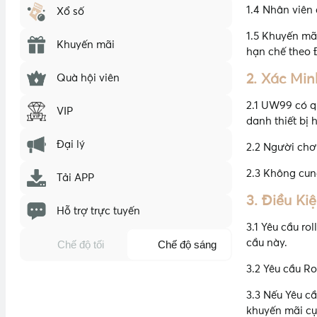
1.4 Nhân viên 
Xổ số
1.5 Khuyến mãi
Khuyến mãi
hạn chế theo
2. Xác Min
Quà hội viên
2.1 UW99 có qu
VIP
danh thiết bị
Đại lý
2.2 Người chơi
2.3 Không cung
Tải APP
3. Điều Ki
Hỗ trợ trực tuyến
3.1 Yêu cầu ro
cầu này.
Chế độ tối
Chế độ sáng
3.2 Yêu cầu R
3.3 Nếu Yêu cầ
khuyến mãi cụ 