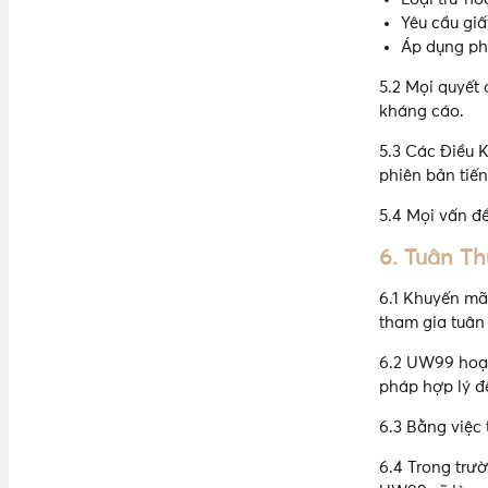
Yêu cầu giấ
Áp dụng phí
5.2 Mọi quyết 
kháng cáo.
5.3 Các Điều 
phiên bản tiế
5.4 Mọi vấn đ
6. Tuân Th
6.1 Khuyến mã
tham gia tuân 
6.2 UW99 hoạt
pháp hợp lý để
6.3 Bằng việc
6.4 Trong trư