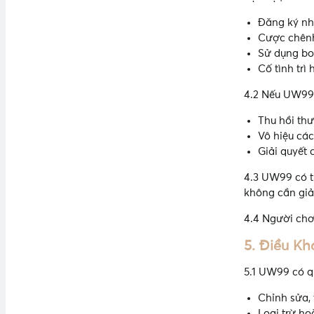
Đăng ký nh
Cược chênh
Sử dụng bot
Cố tình trì
4.2 Nếu UW99 
Thu hồi thư
Vô hiệu cá
Giải quyết 
4.3 UW99 có t
không cần giải
4.4 Người chơi
5. Điều K
5.1 UW99 có q
Chỉnh sửa,
Loại trừ ho