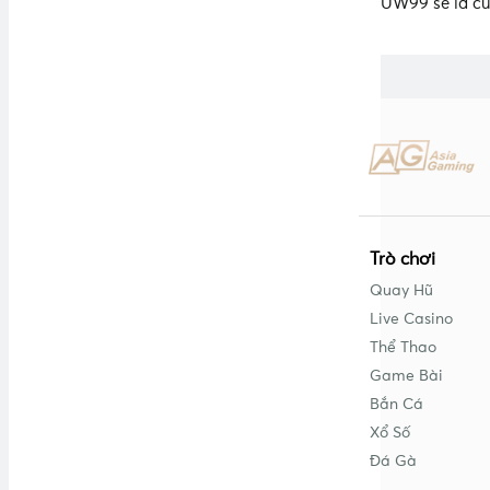
UW99 sẽ là cuố
Trò chơi
Quay Hũ
Live Casino
Thể Thao
Game Bài
Bắn Cá
Xổ Số
Đá Gà