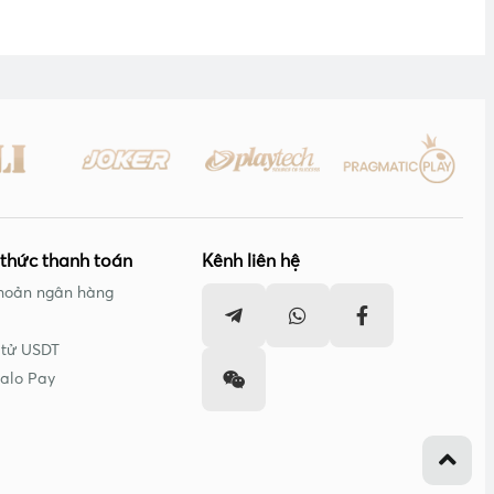
thức thanh toán
Kênh liên hệ
hoản ngân hàng
 tử USDT
alo Pay