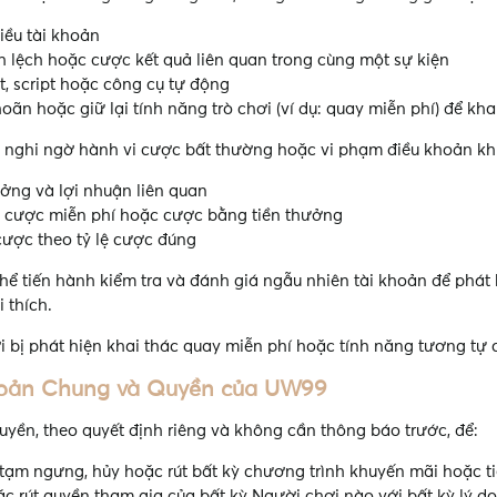
iều tài khoản
 lệch hoặc cược kết quả liên quan trong cùng một sự kiện
, script hoặc công cụ tự động
 hoãn hoặc giữ lại tính năng trò chơi (ví dụ: quay miễn phí) để kha
nghi ngờ hành vi cược bất thường hoặc vi phạm điều khoản k
ởng và lợi nhuận liên quan
c cược miễn phí hoặc cược bằng tiền thưởng
cược theo tỷ lệ cược đúng
hể tiến hành kiểm tra và đánh giá ngẫu nhiên tài khoản để phát
 thích.
 bị phát hiện khai thác quay miễn phí hoặc tính năng tương tự 
hoản Chung và Quyền của UW99
uyền, theo quyết định riêng và không cần thông báo trước, để:
 tạm ngưng, hủy hoặc rút bất kỳ chương trình khuyến mãi hoặc 
ặc rút quyền tham gia của bất kỳ Người chơi nào với bất kỳ lý do