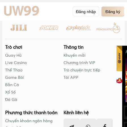
Đăng nhập
Đăng nhập
Đăng ký
Đăng ký
Trò chơi
Thông tin
Quay Hũ
Khuyến mãi
Live Casino
Chương trình VIP
Thể Thao
Trò chuyện trực tiếp
Game Bài
Tải APP
Bắn Cá
Xổ Số
Đá Gà
Phương thức thanh toán
Kênh liên hệ
Chuyển khoản ngân hàng