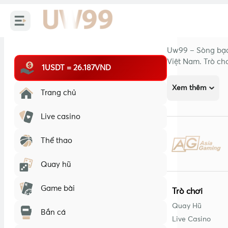
Uw99 Casino :
Uw99 – Sòng bạc 
Việt Nam. Trò ch
1USDT = 26.187VND
Cách chơi xổ 
Xem thêm
Trang chủ
Chơi xổ số rất đơ
Live casino
đăng ký tài khoả
Sau đó, hãy chờ 
Thể thao
Tại sao nên c
Quay hũ
Có rất nhiều lý 
ngay trên trang c
Game bài
Trò chơi
Casino trực tuyế
Quay Hũ
Bắn cá
Live Casino