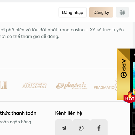
Đăng nhập
Đăng ký
i phổ biến và lâu đời nhất trong casino – Xổ số trực tuyến
hơi có thể tham gia dễ dàng.
có thể dễ dàng tham gia trò chơi này. Để chơi, bạn chỉ cần
n có thể chơi các trò xổ số này với những mẹo chơi đơn giản
thức thanh toán
Kênh liên hệ
Nam
|
Cá cược thể thao tại Việt Nam
hoản ngân hàng