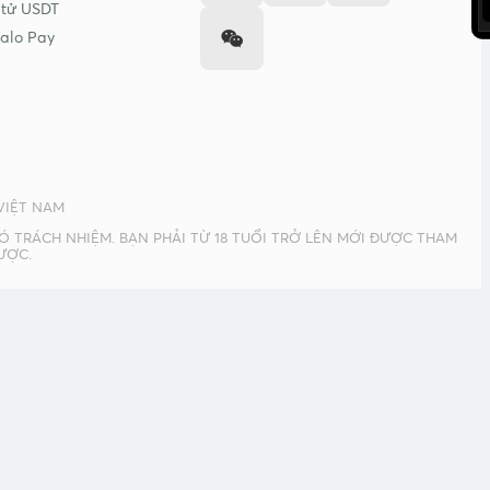
 tử USDT
alo Pay
VIỆT NAM
TRÁCH NHIỆM. BẠN PHẢI TỪ 18 TUỔI TRỞ LÊN MỚI ĐƯỢC THAM
ƯỢC.